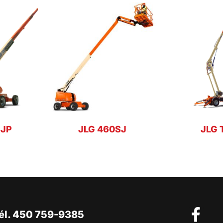
SJP
JLG 460SJ
JLG 
él. 450 759-9385