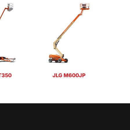
T350
JLG M600JP