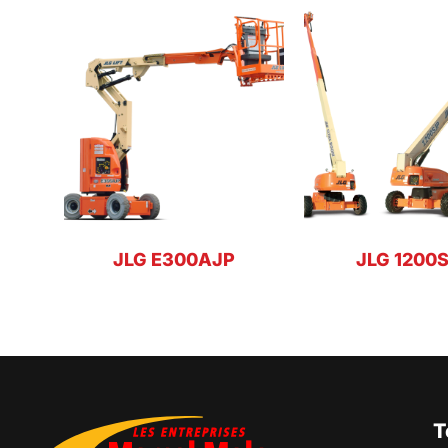
JLG E300AJP
JLG 1200
T