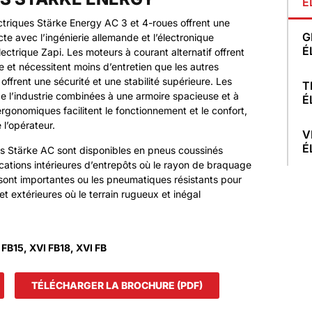
É
ectriques Stärke Energy AC 3 et 4-roues offrent une
G
cte avec l’ingénierie allemande et l’électronique
É
lectrique Zapi. Les moteurs à courant alternatif offrent
e et nécessitent moins d’entretien que les autres
offrent une sécurité et une stabilité supérieure. Les
T
de l’industrie combinées à une armoire spacieuse et à
É
gonomiques facilitent le fonctionnement et le confort,
 l’opérateur.
V
É
ues Stärke AC sont disponibles en pneus coussinés
lications intérieures d’entrepôts où le rayon de braquage
 sont importantes ou les pneumatiques résistants pour
 et extérieures où le terrain rugueux et inégal
 FB15, XVI FB18, XVI FB
TÉLÉCHARGER LA BROCHURE (PDF)