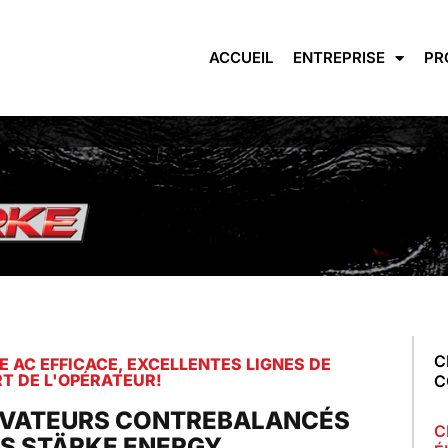
ACCUEIL
ENTREPRISE
PR
C
 AC EFFICACE, EXCELLENTES LIGNES DE
RT DE L'OPÉRATEUR!
C
ÉVATEURS CONTREBALANCÉS
C
UES STÄRKE ENERGY