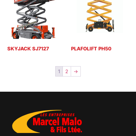
SKYJACK SJ7127
PLAFOLIFT PH50
1
2
→