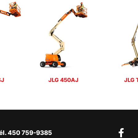
SJ
JLG 450AJ
JLG 
él. 450 759-9385