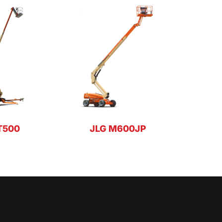
T500
JLG M600JP