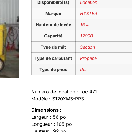
Disponibilité(s)
Location
Marque
HYSTER
Hauteur de levée
15.4
Capacité
12000
Type de mât
Section
Type de carburant
Propane
Type de pneu
Dur
Numéro de location : Loc 471
Modèle : S120XMS-PRS
Dimensions :
Largeur : 56 po
Longueur : 105 po
Hauteur : 92 po