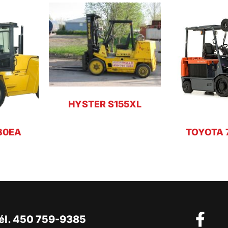
HYSTER S155XL
30EA
TOYOTA 
él. 450 759-9385