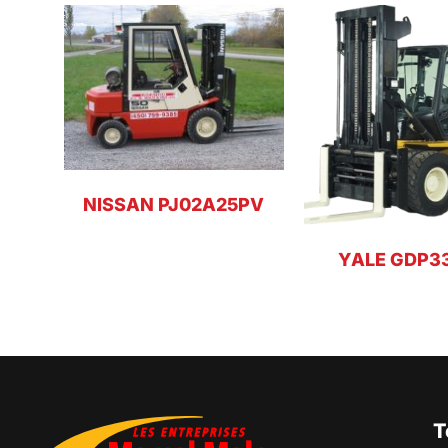
NISSAN PJ02A25PV
YALE GDP3
T