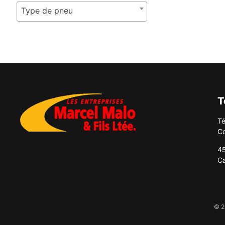
Type de pneu
T
Té
Co
45
C
© 2