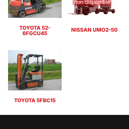
TOYOTA 52-
NISSAN UMO2-50
6FGCU45
TOYOTA 5FBC15