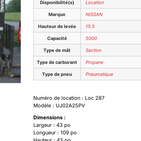
Disponibilité(s)
Location
Marque
NISSAN
Hauteur de levée
15.5
Capacité
5000
Type de mât
Section
Type de carburant
Propane
Type de pneu
Pneumatique
Numéro de location : Loc 287
Modèle : UJ02A25PV
Dimensions :
Largeur : 43 po
Longueur : 109 po
Hauteur : 43 po