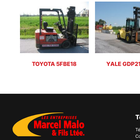
TOYOTA 5FBE18
YALE GDP2
T
Té
Co