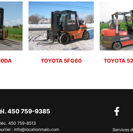
10DA
TOYOTA 5FG60
TOYOTA 5
él. 450 759-9385
léc. 450 759-8513
urriel :
info@locationmalo.com
Services d