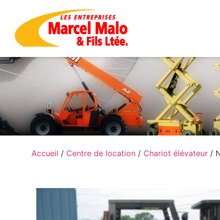
Accueil
/
Centre de location
/
Chariot élévateur
/ 