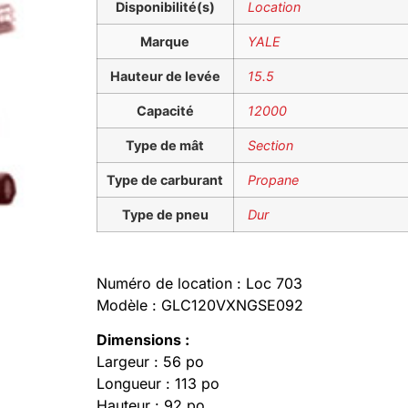
Disponibilité(s)
Location
Marque
YALE
Hauteur de levée
15.5
Capacité
12000
Type de mât
Section
Type de carburant
Propane
Type de pneu
Dur
Numéro de location : Loc 703
Modèle : GLC120VXNGSE092
Dimensions :
Largeur : 56 po
Longueur : 113 po
Hauteur : 92 po