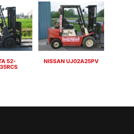
A 52-
NISSAN UJ02A25PV
35RCS