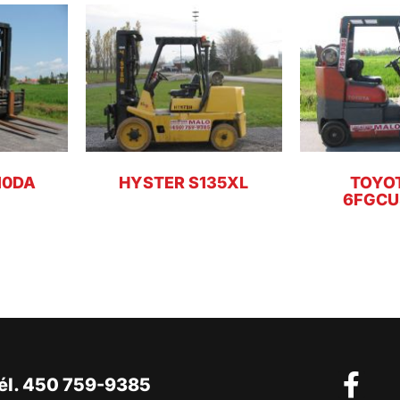
10DA
HYSTER S135XL
TOYOT
6FGCU
él. 450 759-9385