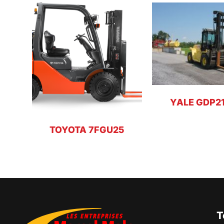
YALE GDP2
TOYOTA 7FGU25
T