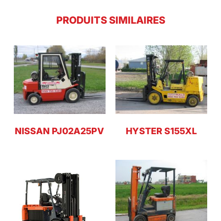
PRODUITS SIMILAIRES
NISSAN PJ02A25PV
HYSTER S155XL