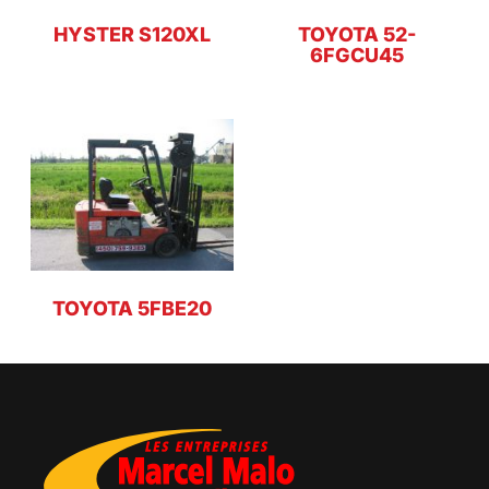
HYSTER S120XL
TOYOTA 52-
6FGCU45
TOYOTA 5FBE20