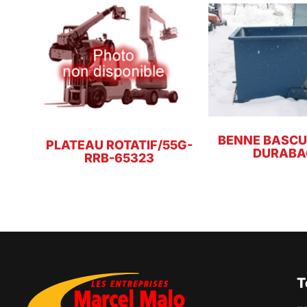
BENNE BASC
PLATEAU ROTATIF/55G-
DURABA
RRB-65323
T