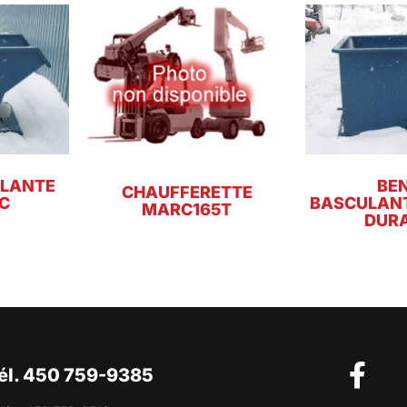
ULANTE
BE
CHAUFFERETTE
C
BASCULANT
MARC165T
DUR
él. 450 759-9385