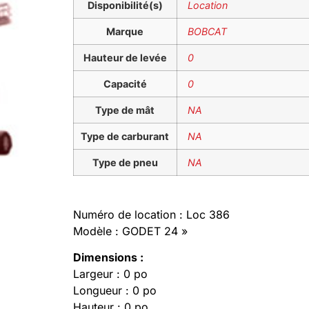
Disponibilité(s)
Location
Marque
BOBCAT
Hauteur de levée
0
Capacité
0
Type de mât
NA
Type de carburant
NA
Type de pneu
NA
Numéro de location : Loc 386
Modèle : GODET 24 »
Dimensions :
Largeur : 0 po
Longueur : 0 po
Hauteur : 0 po