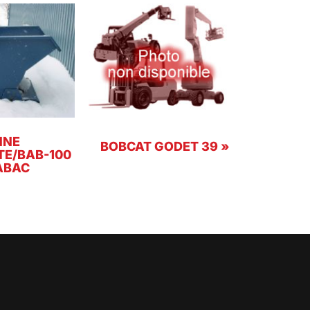
NNE
BOBCAT GODET 39 »
E/BAB-100
ABAC