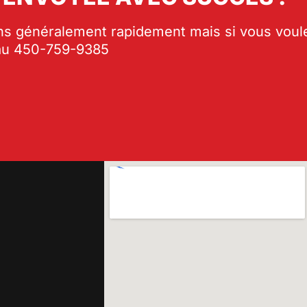
s généralement rapidement mais si vous voule
 au 450-759-9385