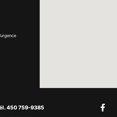
’urgence
él. 450 759-9385